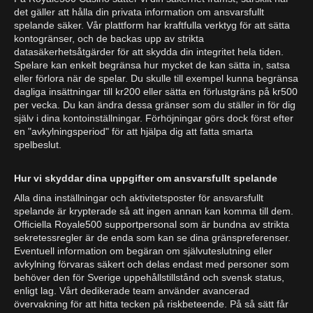
det gäller att hålla din privata information om ansvarsfullt
spelande säker. Vår plattform har kraftfulla verktyg för att sätta
kontogränser, och de backas upp av strikta
datasäkerhetsåtgärder för att skydda din integritet hela tiden.
Spelare kan enkelt begränsa hur mycket de kan sätta in, satsa
eller förlora när de spelar. Du skulle till exempel kunna begränsa
dagliga insättningar till kr200 eller sätta en förlustgräns på kr500
per vecka. Du kan ändra dessa gränser som du ställer in för dig
själv i dina kontoinställningar. Förhöjningar görs dock först efter
en "avkylningsperiod" för att hjälpa dig att fatta smarta
spelbeslut.
Hur vi skyddar dina uppgifter om ansvarsfullt spelande
Alla dina inställningar och aktivitetsposter för ansvarsfullt
spelande är krypterade så att ingen annan kan komma till dem.
Officiella Royale500 supportpersonal som är bundna av strikta
sekretessregler är de enda som kan se dina gränspreferenser.
Eventuell information om begäran om självuteslutning eller
avkylning förvaras säkert och delas endast med personer som
behöver den för Sverige uppehållstillstånd och svensk status,
enligt lag. Vårt dedikerade team använder avancerad
övervakning för att hitta tecken på riskbeteende. På så sätt får