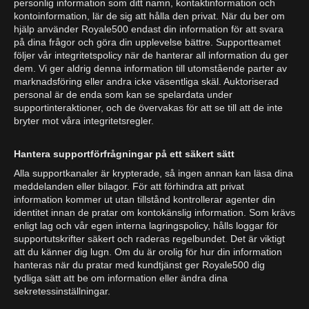
personlig information som ditt namn, kontaktinformation och
kontoinformation, lär de sig att hålla den privat. När du ber om
hjälp använder Royale500 endast din information för att svara
på dina frågor och göra din upplevelse bättre. Supportteamet
följer vår integritetspolicy när de hanterar all information du ger
dem. Vi ger aldrig denna information till utomstående parter av
marknadsföring eller andra icke väsentliga skäl. Auktoriserad
personal är de enda som kan se spelardata under
supportinteraktioner, och de övervakas för att se till att de inte
bryter mot våra integritetsregler.
Hantera supportförfrågningar på ett säkert sätt
Alla supportkanaler är krypterade, så ingen annan kan läsa dina
meddelanden eller bilagor. För att förhindra att privat
information kommer ut utan tillstånd kontrollerar agenter din
identitet innan de pratar om kontokänslig information. Som krävs
enligt lag och vår egen interna lagringspolicy, hålls loggar för
supportutskrifter säkert och raderas regelbundet. Det är viktigt
att du känner dig lugn. Om du är orolig för hur din information
hanteras när du pratar med kundtjänst ger Royale500 dig
tydliga sätt att be om information eller ändra dina
sekretessinställningar.