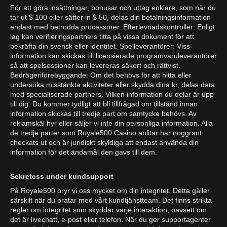
För att göra insättningar, bonusar och uttag enklare, som när du
tar ut $ 100 eller sätter in $ 50, delas din betalningsinformation
endast med betrodda processorer. Efterlevnadskontroller: Enligt
lag kan verifieringspartners titta på vissa dokument för att
bekräfta din svensk eller identitet. Spelleverantörer: Viss
information kan skickas till licensierade programvaruleverantörer
så att spelsessioner kan levereras säkert och rättvist.
Bedrägeriförebyggande: Om det behövs för att hitta eller
undersöka misstänkta aktiviteter eller skydda dina kr, delas data
med specialiserade partners. Vilken information du delar är upp
till dig. Du kommer tydligt att bli tillfrågad om tillstånd innan
information skickas till tredje part om samtycke behövs. Av
reklamskäl hyr eller säljer vi inte din personliga information. Alla
de tredje parter som Royale500 Casino anlitar har noggrant
checkats ut och är juridiskt skyldiga att endast använda din
information för det ändamål den gavs till dem.
Sekretess under kundsupport
På Royale500 bryr vi oss mycket om din integritet. Detta gäller
särskilt när du pratar med vårt kundtjänstteam. Det finns strikta
regler om integritet som skyddar varje interaktion, oavsett om
det är livechatt, e-post eller telefon. När du ger supportagenter