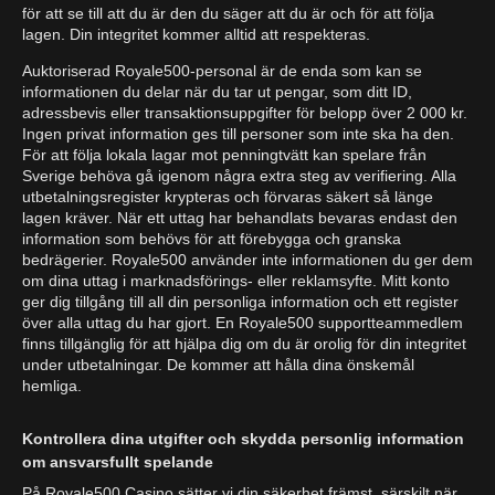
för att se till att du är den du säger att du är och för att följa
lagen. Din integritet kommer alltid att respekteras.
Auktoriserad Royale500-personal är de enda som kan se
informationen du delar när du tar ut pengar, som ditt ID,
adressbevis eller transaktionsuppgifter för belopp över 2 000 kr.
Ingen privat information ges till personer som inte ska ha den.
För att följa lokala lagar mot penningtvätt kan spelare från
Sverige behöva gå igenom några extra steg av verifiering. Alla
utbetalningsregister krypteras och förvaras säkert så länge
lagen kräver. När ett uttag har behandlats bevaras endast den
information som behövs för att förebygga och granska
bedrägerier. Royale500 använder inte informationen du ger dem
om dina uttag i marknadsförings- eller reklamsyfte. Mitt konto
ger dig tillgång till all din personliga information och ett register
över alla uttag du har gjort. En Royale500 supportteammedlem
finns tillgänglig för att hjälpa dig om du är orolig för din integritet
under utbetalningar. De kommer att hålla dina önskemål
hemliga.
Kontrollera dina utgifter och skydda personlig information
om ansvarsfullt spelande
På Royale500 Casino sätter vi din säkerhet främst, särskilt när