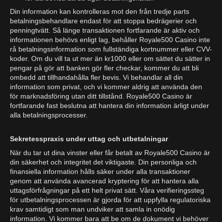
Din information kan kontrolleras mot den från tredje parts
betalningsbehandlare endast för att stoppa bedrägerier och
penningtvätt. Så länge transaktionen fortfarande är aktiv och
informationen behövs enligt lag, behåller Royale500 Casino inte
rå betalningsinformation som fullständiga kortnummer eller CVV-
koder. Om du vill ta ut mer än kr1000 eller om sättet du sätter in
pengar på gör att banken gör fler checkar, kommer du att bli
ombedd att tillhandahålla fler bevis. Vi behandlar all din
information som privat, och vi kommer aldrig att använda den
för marknadsföring utan ditt tillstånd. Royale500 Casino är
fortfarande fast beslutna att hantera din information ärligt under
alla betalningsprocesser.
Sekretesspraxis under uttag och utbetalningar
När du tar ut dina vinster eller får betalt av Royale500 Casino är
din säkerhet och integritet det viktigaste. Din personliga och
finansiella information hålls säker under alla transaktioner
genom att använda avancerad kryptering för att hantera alla
uttagsförfrågningar på ett helt privat sätt. Våra verifieringssteg
för utbetalningsprocessen är gjorda för att uppfylla regulatoriska
krav samtidigt som man undviker att samla in onödig
information. Vi kommer bara att be om de dokument vi behöver