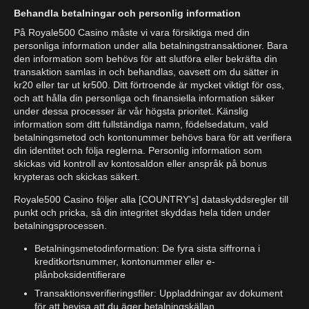
Behandla betalningar och personlig information
På Royale500 Casino måste vi vara försiktiga med din
personliga information under alla betalningstransaktioner. Bara
den information som behövs för att slutföra eller bekräfta din
transaktion samlas in och behandlas, oavsett om du sätter in
kr20 eller tar ut kr500. Ditt förtroende är mycket viktigt för oss,
och att hålla din personliga och finansiella information säker
under dessa processer är vår högsta prioritet. Känslig
information som ditt fullständiga namn, födelsedatum, vald
betalningsmetod och kontonummer behövs bara för att verifiera
din identitet och följa reglerna. Personlig information som
skickas vid kontroll av kontosaldon eller anspråk på bonus
krypteras och skickas säkert.
Royale500 Casino följer alla [COUNTRY's] dataskyddsregler till
punkt och pricka, så din integritet skyddas hela tiden under
betalningsprocessen.
Betalningsmetodinformation: De fyra sista siffrorna i
kreditkortsnummer, kontonummer eller e-
plånboksidentifierare
Transaktionsverifieringsfiler: Uppladdningar av dokument
för att bevisa att du äger betalningskällan